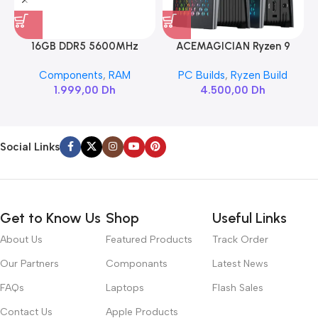
16GB DDR5 5600MHz
ACEMAGICIAN Ryzen 9
SAMSUNG SODIMM
6900HX
Components
,
RAM
PC Builds
,
Ryzen Build
1.999,00
Dh
4.500,00
Dh
Social Links
Get to Know Us
Shop
Useful Links
About Us
Featured Products
Track Order
Our Partners
Componants
Latest News
FAQs
Laptops
Flash Sales
Contact Us
Apple Products