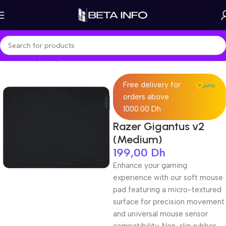
Home
Shop
Peripherals
Mouse Pad
Free delivery for
orders above
1000.00 Dh
Razer Gigantus v2
(Medium)
199,00
Dh
Enhance your gaming
experience with our soft mouse
pad featuring a micro-textured
surface for precision movement
and universal mouse sensor