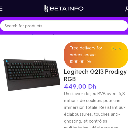
Home
Shop
Peripherals
Keyboard
Free delivery for
orders above
1000.00 Dh
Logitech G213 Prodigy
RGB
449,00
Dh
Un clavier de jeu RVB avec 16,8
millions de couleurs pour une
immersion totale. Résistant aux
éclaboussures, touches anti-
ghosting, et contrôles