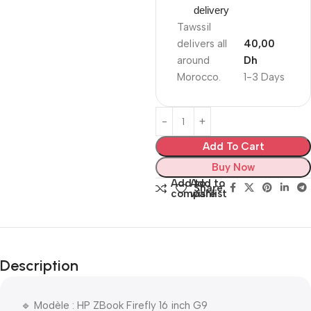
delivery
Tawssil
delivers all
40,00
around
Dh
Morocco.
1-3 Days
Add To Cart
Buy Now
Add to
Add to
Share:
compare
wishlist
Description
🔹 Modèle : HP ZBook Firefly 16 inch G9