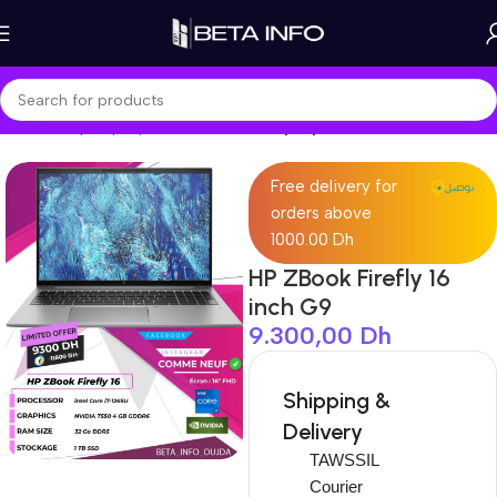
Home
Shop
Laptops
Workstation Laptop
Free delivery for
orders above
1000.00 Dh
HP ZBook Firefly 16
inch G9
9.300,00
Dh
Shipping &
Delivery
TAWSSIL
Courier